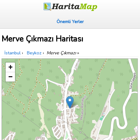
Önemli Yerler
Merve Çıkmazı Haritası
İstanbul
›
Beykoz
›
Merve Çıkmazı
»
+
−