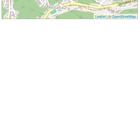
Leaflet
| ©
OpenStreetMap