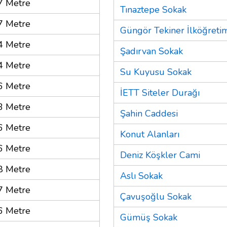
7 Metre
Tınaztepe Sokak
7 Metre
Güngör Tekiner İlköğreti
4 Metre
Şadırvan Sokak
4 Metre
Su Kuyusu Sokak
6 Metre
İETT Siteler Durağı
3 Metre
Şahin Caddesi
6 Metre
Konut Alanları
6 Metre
Deniz Köşkler Cami
8 Metre
Aslı Sokak
7 Metre
Çavuşoğlu Sokak
6 Metre
Gümüş Sokak