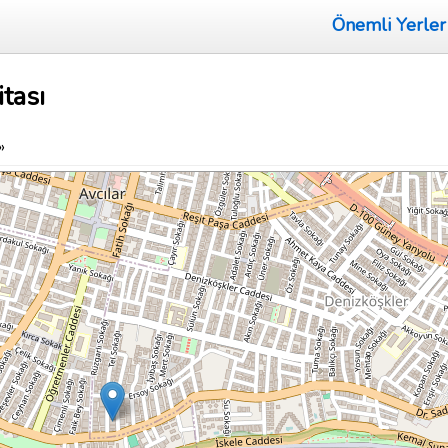
Önemli Yerler
itası
»