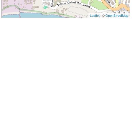
Leaflet
| ©
OpenStreetMap