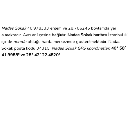
Nadas Sokak
40.978333 enlem ve 28.706245 boylamda yer
almaktadır. Avcılar ilçesine bağlıdır.
Nadas Sokak haritası
İstanbul ili
içinde
nerede
olduğu harita merkezinde gösterilmektedir. Nadas
Sokak posta kodu 34315.
Nadas Sokak GPS koordinatları
40° 58´
41.9988" ve 28° 42´ 22.4820"
.