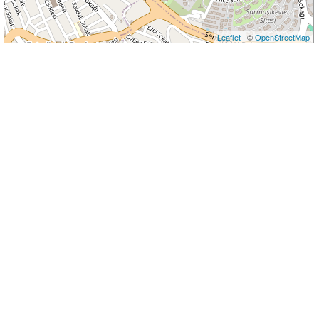
Leaflet
| ©
OpenStreetMap