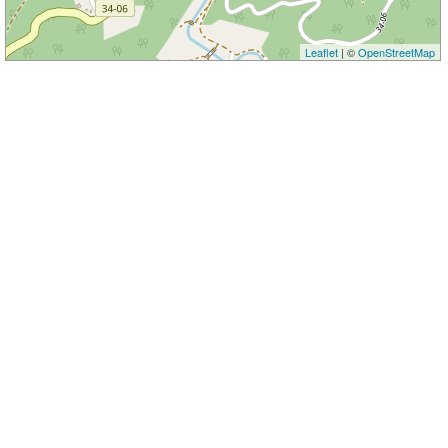
Leaflet
| ©
OpenStreetMap