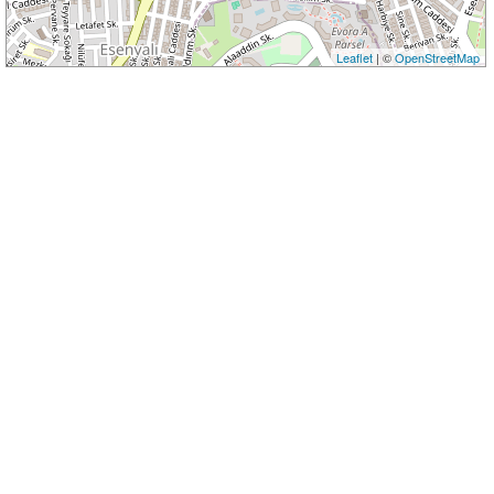
Leaflet
| ©
OpenStreetMap