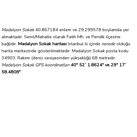
Madalyon Sokak
40.867184 enlem ve 29.299578 boylamda yer
almaktadır. Semt/Mahalle olarak Fatih Mh. ve Pendik ilçesine
bağlıdır.
Madalyon Sokak haritası
Istanbul ili içinde
nerede
olduğu
harita merkezinde gösterilmektedir. Madalyon Sokak posta kodu
34903. Rakımı (deniz seviyesinden yüksekliği) 68 metredir.
Madalyon Sokak GPS koordinatları
40° 52´ 1.8624" ve 29° 17´
58.4808"
.