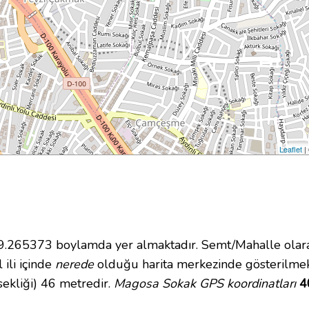
Leaflet
|
265373 boylamda yer almaktadır. Semt/Mahalle olarak
 ili içinde
nerede
olduğu harita merkezinde gösterilme
ekliği) 46 metredir.
Magosa Sokak GPS koordinatları
4