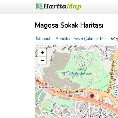
Magosa Sokak Haritası
İstanbul
›
Pendik
›
Fevzi Çakmak Mh.
›
Mag
+
−