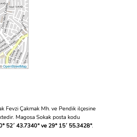
 ©
OpenStreetMap
 Fevzi Çakmak Mh. ve Pendik ilçesine
ktedir. Magosa Sokak posta kodu
0° 52´ 43.7340" ve 29° 15´ 55.3428"
.