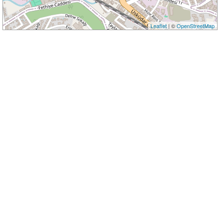
Leaflet
| ©
OpenStreetMap