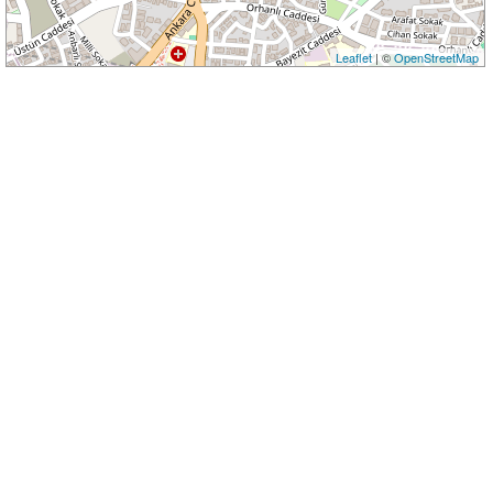
Leaflet
| ©
OpenStreetMap