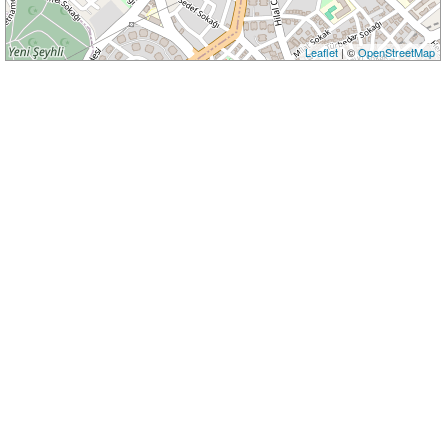
Leaflet
| ©
OpenStreetMap