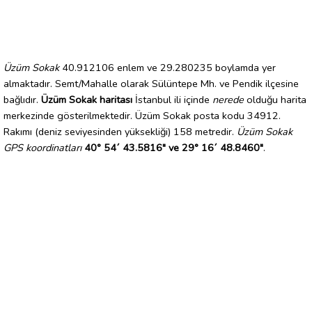
Üzüm Sokak
40.912106 enlem ve 29.280235 boylamda yer
almaktadır. Semt/Mahalle olarak Sülüntepe Mh. ve Pendik ilçesine
bağlıdır.
Üzüm Sokak haritası
İstanbul ili içinde
nerede
olduğu harita
merkezinde gösterilmektedir. Üzüm Sokak posta kodu 34912.
Rakımı (deniz seviyesinden yüksekliği) 158 metredir.
Üzüm Sokak
GPS koordinatları
40° 54´ 43.5816" ve 29° 16´ 48.8460"
.