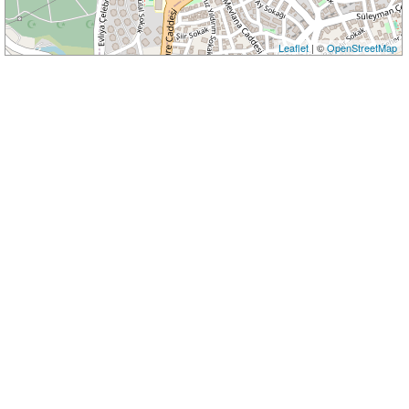
Leaflet
| ©
OpenStreetMap