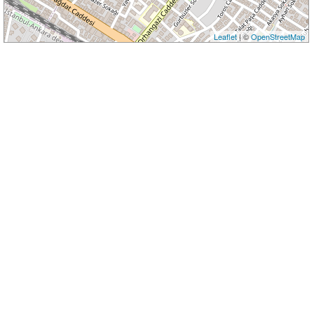
Leaflet
| ©
OpenStreetMap