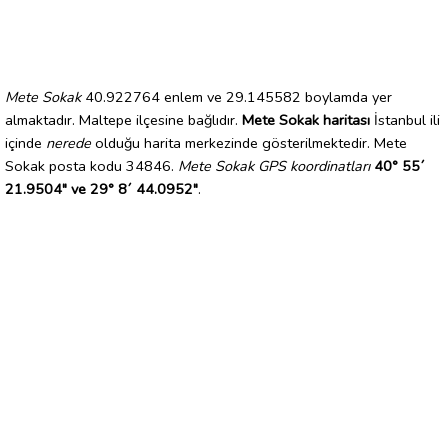
Mete Sokak
40.922764 enlem ve 29.145582 boylamda yer
almaktadır. Maltepe ilçesine bağlıdır.
Mete Sokak haritası
İstanbul ili
içinde
nerede
olduğu harita merkezinde gösterilmektedir. Mete
Sokak posta kodu 34846.
Mete Sokak GPS koordinatları
40° 55´
21.9504" ve 29° 8´ 44.0952"
.