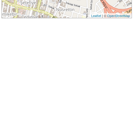
Leaflet
| ©
OpenStreetMap