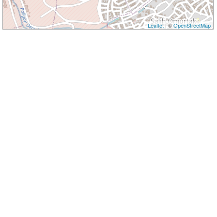
Leaflet
| ©
OpenStreetMap