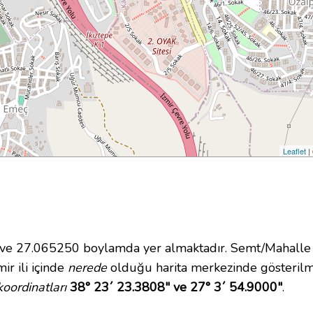
Leaflet
|
 27.065250 boylamda yer almaktadır. Semt/Mahalle ol
ir ili içinde
nerede
olduğu harita merkezinde gösterilm
oordinatları
38° 23´ 23.3808" ve 27° 3´ 54.9000"
.