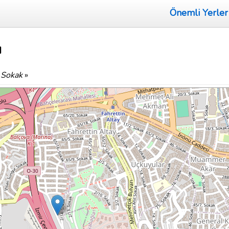
Önemli Yerler
ı
 Sokak
»