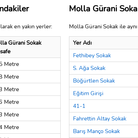
ndakiler
Molla Gürani Sok
larak en yakın yerler:
Molla Gürani Sokak ile aynı
lla Gürani Sokak
Yer Adı
safe
Fethibey Sokak
5 Metre
S. Ağa Sokak
8 Metre
Böğürtlen Sokak
3 Metre
Eğitim Girişi
6 Metre
41-1
3 Metre
Fahrettin Altay Sokak
4 Metre
Barış Manço Sokak