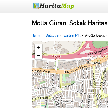
Molla Gürani Sokak Haritas
Izmir
›
Balçova
›
Eğitim Mh.
›
Molla Gürani
+
−