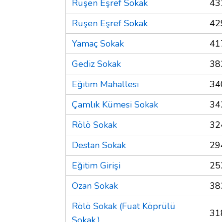
Ruşen Eşref Sokak
43
Ruşen Eşref Sokak
42
Yamaç Sokak
41
Gediz Sokak
38
Eğitim Mahallesi
34
Çamlık Kümesi Sokak
34
Rölö Sokak
32
Destan Sokak
29
Eğitim Girişi
25
Ozan Sokak
38
Rölö Sokak (Fuat Köprülü
31
Sokak.)