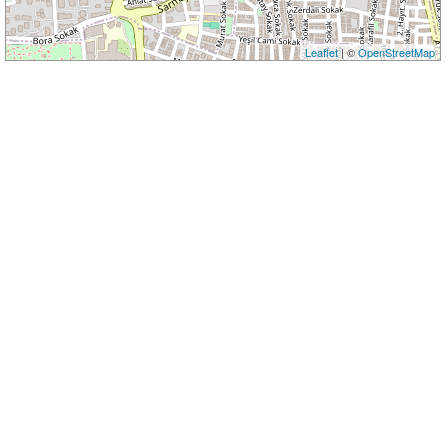
Leaflet
| ©
OpenStreetMap