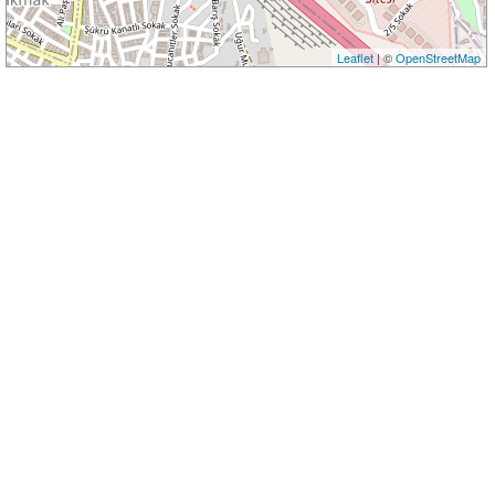
Leaflet
| ©
OpenStreetMap