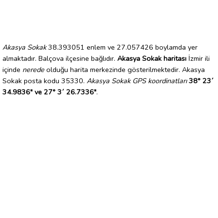
Akasya Sokak
38.393051 enlem ve 27.057426 boylamda yer
almaktadır. Balçova ilçesine bağlıdır.
Akasya Sokak haritası
İzmir ili
içinde
nerede
olduğu harita merkezinde gösterilmektedir. Akasya
Sokak posta kodu 35330.
Akasya Sokak GPS koordinatları
38° 23´
34.9836" ve 27° 3´ 26.7336"
.