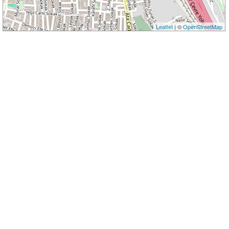
Leaflet
| ©
OpenStreetMap