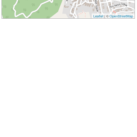
Leaflet
| ©
OpenStreetMap