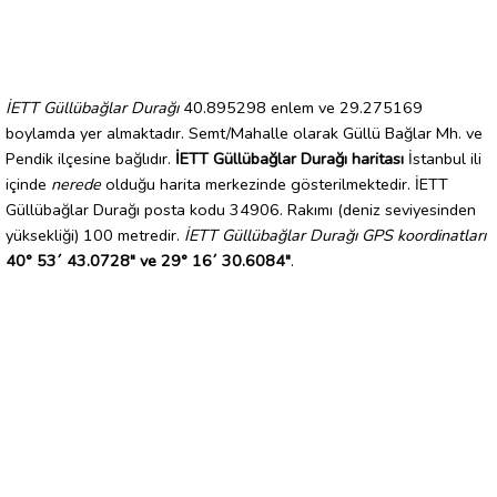
İETT Güllübağlar Durağı
40.895298 enlem ve 29.275169
boylamda yer almaktadır. Semt/Mahalle olarak Güllü Bağlar Mh. ve
Pendik ilçesine bağlıdır.
İETT Güllübağlar Durağı haritası
İstanbul ili
içinde
nerede
olduğu harita merkezinde gösterilmektedir. İETT
Güllübağlar Durağı posta kodu 34906. Rakımı (deniz seviyesinden
yüksekliği) 100 metredir.
İETT Güllübağlar Durağı GPS koordinatları
40° 53´ 43.0728" ve 29° 16´ 30.6084"
.