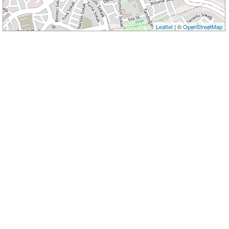
Leaflet
| ©
OpenStreetMap