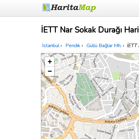
İETT Nar Sokak Durağı Hari
İstanbul
›
Pendik
›
Güllü Bağlar Mh.
›
İETT 
+
−