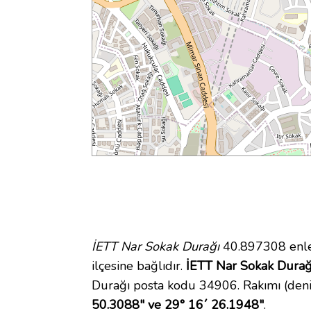
İETT Nar Sokak Durağı
40.897308 enle
ilçesine bağlıdır.
İETT Nar Sokak Durağı
Durağı posta kodu 34906. Rakımı (deni
50.3088" ve 29° 16´ 26.1948"
.