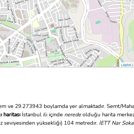
Leaflet
|
m ve 29.273943 boylamda yer almaktadır. Semt/Mahall
 haritası
İstanbul ili içinde
nerede
olduğu harita merkez
z seviyesinden yüksekliği) 104 metredir.
İETT Nar Soka