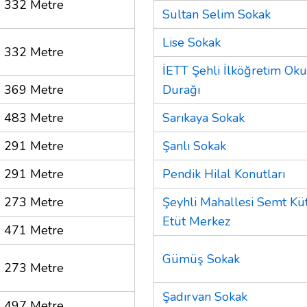
332 Metre
Sultan Selim Sokak
Lise Sokak
332 Metre
İETT Şehli İlköğretim Ok
369 Metre
Durağı
483 Metre
Sarıkaya Sokak
291 Metre
Şanlı Sokak
291 Metre
Pendik Hilal Konutları
273 Metre
Şeyhli Mahallesi Semt Kü
Etüt Merkez
471 Metre
Gümüş Sokak
273 Metre
Şadırvan Sokak
497 Metre