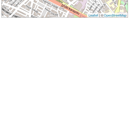
Leaflet
| ©
OpenStreetMap