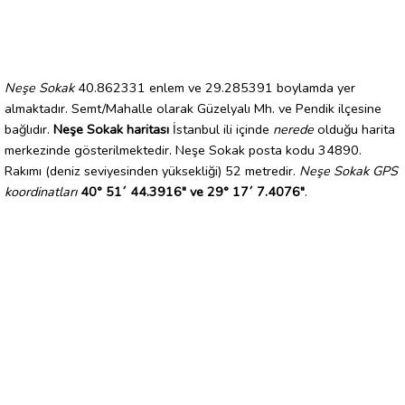
Neşe Sokak
40.862331 enlem ve 29.285391 boylamda yer
almaktadır. Semt/Mahalle olarak Güzelyalı Mh. ve Pendik ilçesine
bağlıdır.
Neşe Sokak haritası
İstanbul ili içinde
nerede
olduğu harita
merkezinde gösterilmektedir. Neşe Sokak posta kodu 34890.
Rakımı (deniz seviyesinden yüksekliği) 52 metredir.
Neşe Sokak GPS
koordinatları
40° 51´ 44.3916" ve 29° 17´ 7.4076"
.