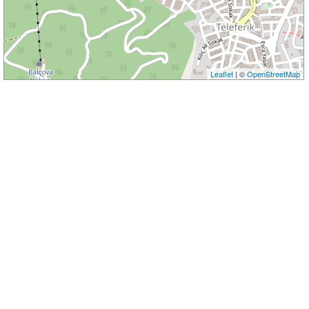
Leaflet
| ©
OpenStreetMap