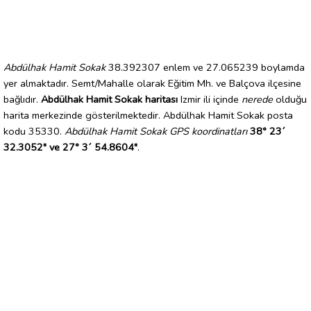
Abdülhak Hamit Sokak
38.392307 enlem ve 27.065239 boylamda
yer almaktadır. Semt/Mahalle olarak Eğitim Mh. ve Balçova ilçesine
bağlıdır.
Abdülhak Hamit Sokak haritası
Izmir ili içinde
nerede
olduğu
harita merkezinde gösterilmektedir. Abdülhak Hamit Sokak posta
kodu 35330.
Abdülhak Hamit Sokak GPS koordinatları
38° 23´
32.3052" ve 27° 3´ 54.8604"
.