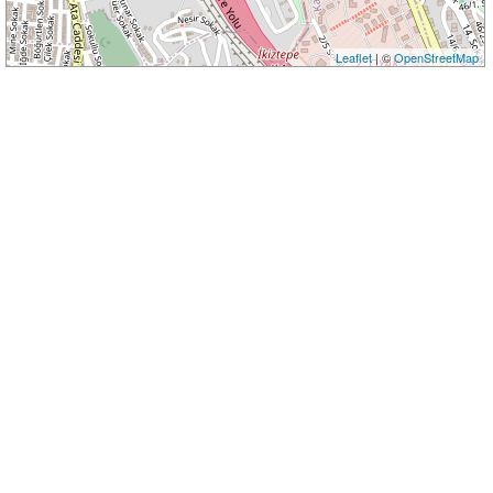
Leaflet
| ©
OpenStreetMap