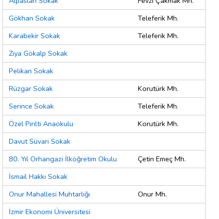
Alpaslan Sokak
Fevzi Çakmak Mh.
Gökhan Sokak
Teleferik Mh.
Karabekir Sokak
Teleferik Mh.
Ziya Gökalp Sokak
Pelikan Sokak
Rüzgar Sokak
Korutürk Mh.
Serince Sokak
Teleferik Mh.
Özel Pırıltı Anaokulu
Korutürk Mh.
Davut Süvari Sokak
80. Yıl Orhangazi İlköğretim Okulu
Çetin Emeç Mh.
İsmail Hakkı Sokak
Onur Mahallesi Muhtarlığı
Onur Mh.
İzmir Ekonomi Üniversitesi