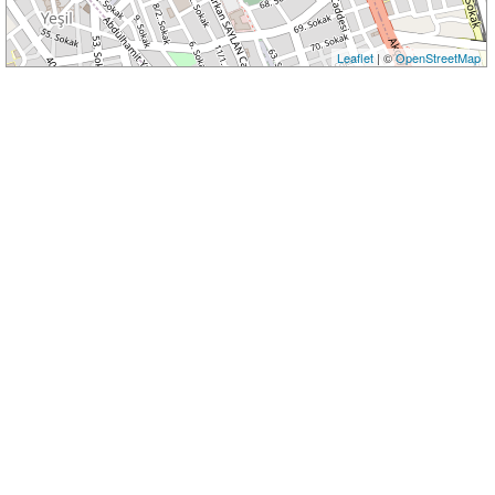
Leaflet
| ©
OpenStreetMap