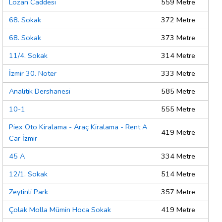
Lozan Caddesi
559 Metre
68. Sokak
372 Metre
68. Sokak
373 Metre
11/4. Sokak
314 Metre
İzmir 30. Noter
333 Metre
Analitik Dershanesi
585 Metre
10-1
555 Metre
Piex Oto Kiralama - Araç Kiralama - Rent A
419 Metre
Car İzmir
45 A
334 Metre
12/1. Sokak
514 Metre
Zeytinli Park
357 Metre
Çolak Molla Mümin Hoca Sokak
419 Metre