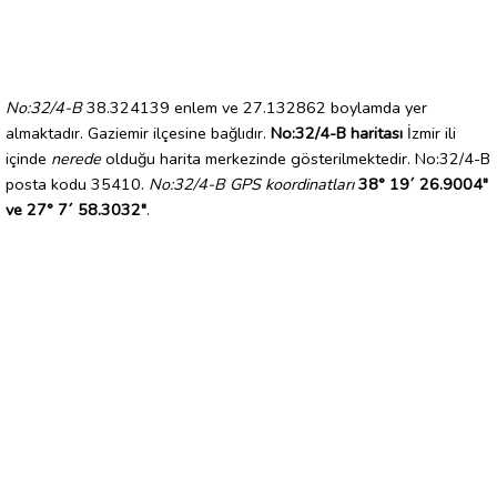
No:32/4-B
38.324139 enlem ve 27.132862 boylamda yer
almaktadır. Gaziemir ilçesine bağlıdır.
No:32/4-B haritası
İzmir ili
içinde
nerede
olduğu harita merkezinde gösterilmektedir. No:32/4-B
posta kodu 35410.
No:32/4-B GPS koordinatları
38° 19´ 26.9004"
ve 27° 7´ 58.3032"
.