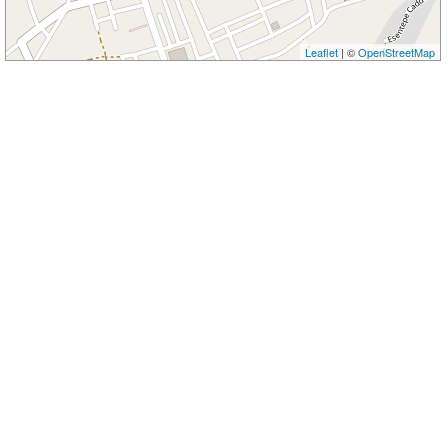
Leaflet
| ©
OpenStreetMap