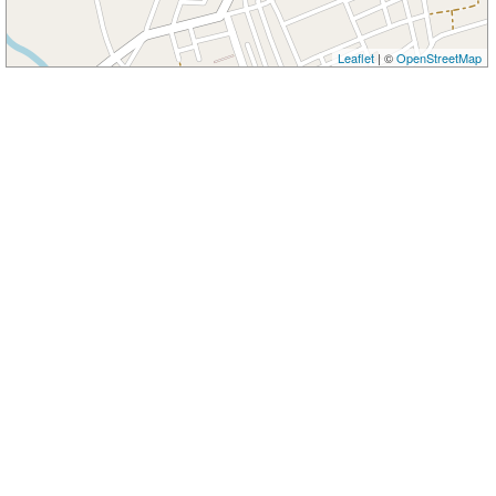
Leaflet
| ©
OpenStreetMap