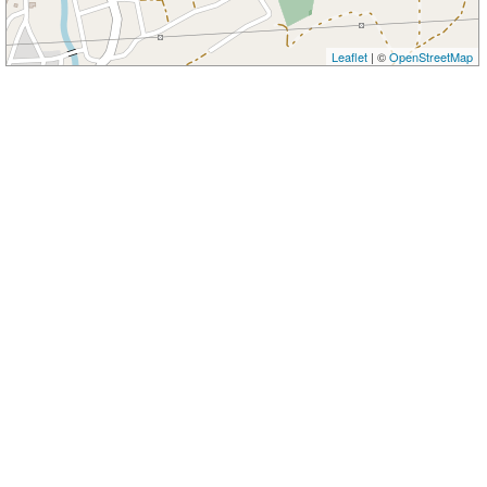
Leaflet
| ©
OpenStreetMap