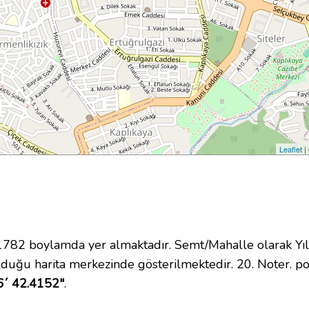
Leaflet
|
2 boylamda yer almaktadır. Semt/Mahalle olarak Yıldır
duğu harita merkezinde gösterilmektedir. 20. Noter. 
6´ 42.4152"
.