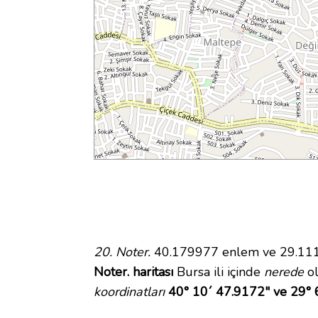
20. Noter.
40.179977 enlem ve 29.11178
Noter. haritası
Bursa ili içinde
nerede
ol
koordinatları
40° 10´ 47.9172" ve 29° 