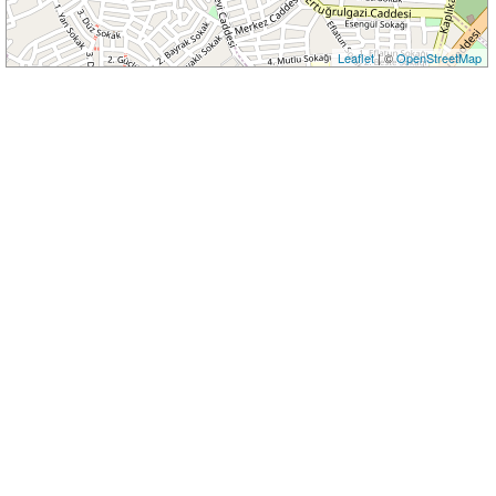
Leaflet
| ©
OpenStreetMap