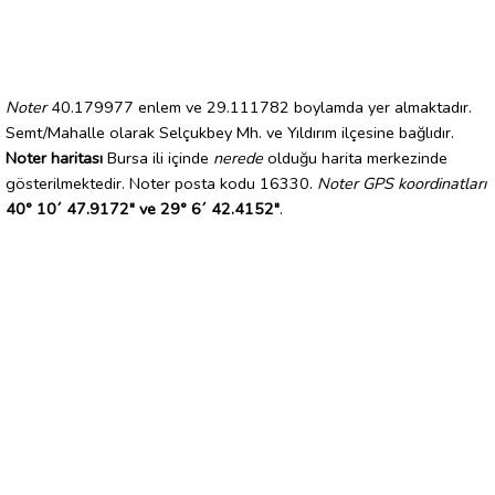
Noter
40.179977 enlem ve 29.111782 boylamda yer almaktadır.
Semt/Mahalle olarak Selçukbey Mh. ve Yıldırım ilçesine bağlıdır.
Noter haritası
Bursa ili içinde
nerede
olduğu harita merkezinde
gösterilmektedir. Noter posta kodu 16330.
Noter GPS koordinatları
40° 10´ 47.9172" ve 29° 6´ 42.4152"
.