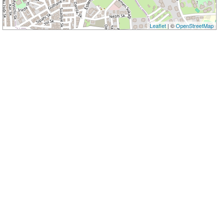
Leaflet
| ©
OpenStreetMap