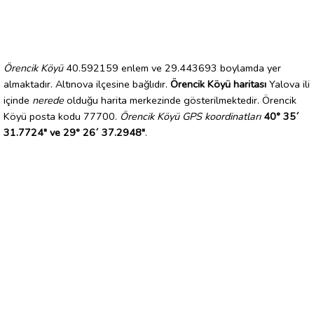
Örencik Köyü
40.592159 enlem ve 29.443693 boylamda yer
almaktadır. Altınova ilçesine bağlıdır.
Örencik Köyü haritası
Yalova ili
içinde
nerede
olduğu harita merkezinde gösterilmektedir. Örencik
Köyü posta kodu 77700.
Örencik Köyü GPS koordinatları
40° 35´
31.7724" ve 29° 26´ 37.2948"
.