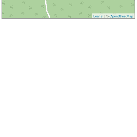
Leaflet
| ©
OpenStreetMap