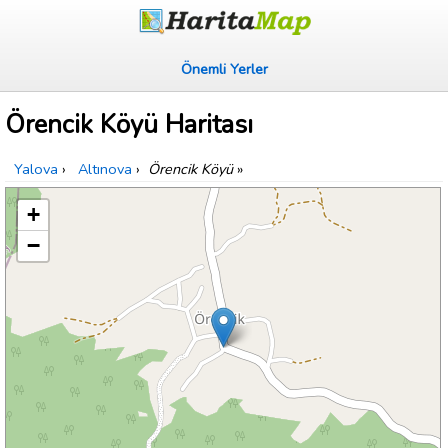
Önemli Yerler
Örencik Köyü Haritası
Yalova
›
Altınova
›
Örencik Köyü
»
+
−