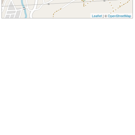
Leaflet
| ©
OpenStreetMap