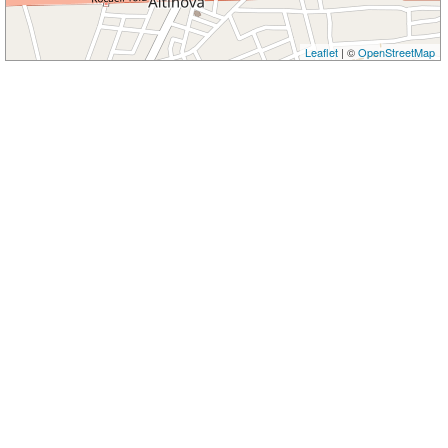
Leaflet
| ©
OpenStreetMap