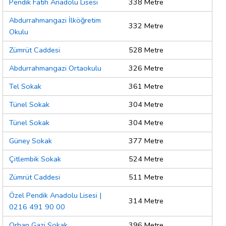
Pendik Fatih Anadolu Lisesi
338 Metre
Abdurrahmangazi İlköğretim
332 Metre
Okulu
Zümrüt Caddesi
528 Metre
Abdurrahmangazi Ortaokulu
326 Metre
Tel Sokak
361 Metre
Tünel Sokak
304 Metre
Tünel Sokak
304 Metre
Güney Sokak
377 Metre
Çitlembik Sokak
524 Metre
Zümrüt Caddesi
511 Metre
Özel Pendik Anadolu Lisesi |
314 Metre
0216 491 90 00
Orhan Gazi Sokak
396 Metre