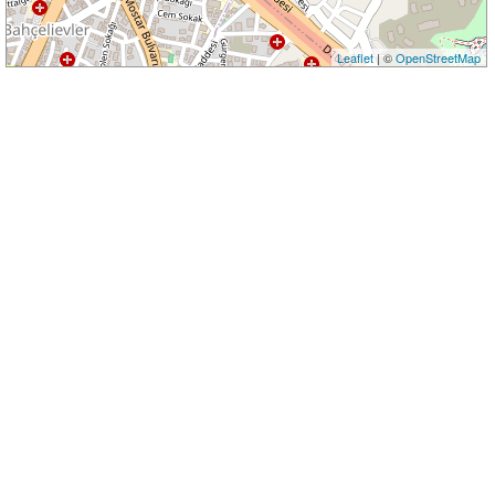
Leaflet
| ©
OpenStreetMap