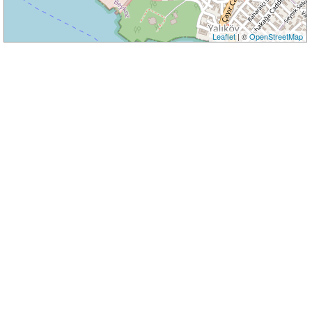
Leaflet
| ©
OpenStreetMap