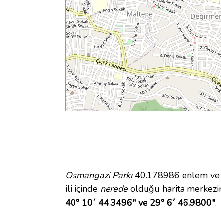
Osmangazi Parkı
40.178986 enlem ve 29
ili içinde
nerede
olduğu harita merkezi
40° 10´ 44.3496" ve 29° 6´ 46.9800"
.