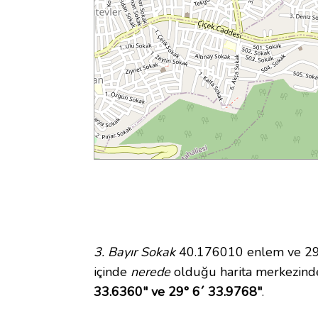
3. Bayır Sokak
40.176010 enlem ve 29.1
içinde
nerede
olduğu harita merkezinde
33.6360" ve 29° 6´ 33.9768"
.