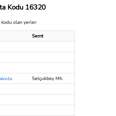
sta Kodu 16320
a kodu olan yerler:
Semt
Havuzu
Selçukbey Mh.