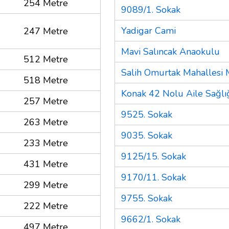
254 Metre
9089/1. Sokak
Yadigar Cami
247 Metre
Mavi Salıncak Anaokulu
512 Metre
Salih Omurtak Mahallesi 
518 Metre
Konak 42 Nolu Aile Sağlı
257 Metre
9525. Sokak
263 Metre
9035. Sokak
233 Metre
9125/15. Sokak
431 Metre
9170/11. Sokak
299 Metre
9755. Sokak
222 Metre
9662/1. Sokak
497 Metre