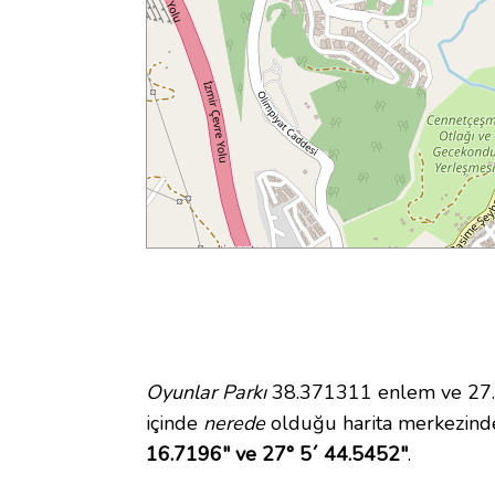
Oyunlar Parkı
38.371311 enlem ve 27.0
içinde
nerede
olduğu harita merkezinde
16.7196" ve 27° 5´ 44.5452"
.