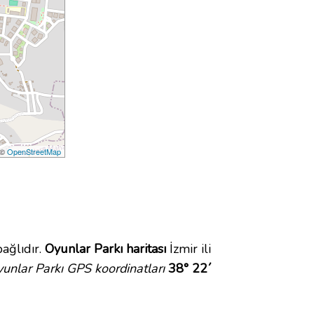
 ©
OpenStreetMap
ağlıdır.
Oyunlar Parkı haritası
İzmir ili
unlar Parkı GPS koordinatları
38° 22´