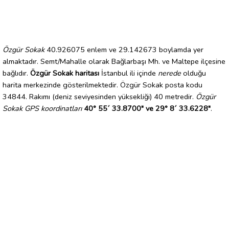
Özgür Sokak
40.926075 enlem ve 29.142673 boylamda yer
almaktadır. Semt/Mahalle olarak Bağlarbaşı Mh. ve Maltepe ilçesine
bağlıdır.
Özgür Sokak haritası
İstanbul ili içinde
nerede
olduğu
harita merkezinde gösterilmektedir. Özgür Sokak posta kodu
34844. Rakımı (deniz seviyesinden yüksekliği) 40 metredir.
Özgür
Sokak GPS koordinatları
40° 55´ 33.8700" ve 29° 8´ 33.6228"
.