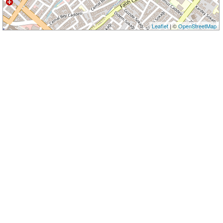
Leaflet
| ©
OpenStreetMap