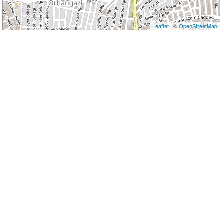
Leaflet
| ©
OpenStreetMap