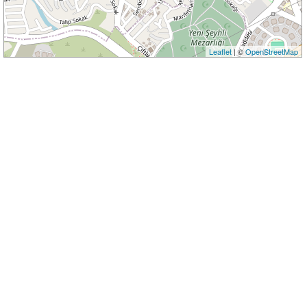
Leaflet
| ©
OpenStreetMap