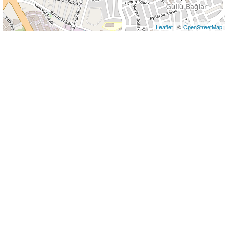
Leaflet
| ©
OpenStreetMap