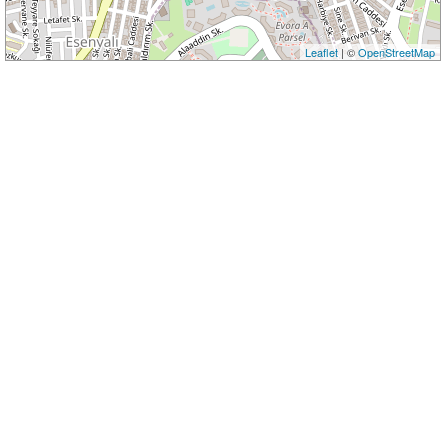
Leaflet
| ©
OpenStreetMap