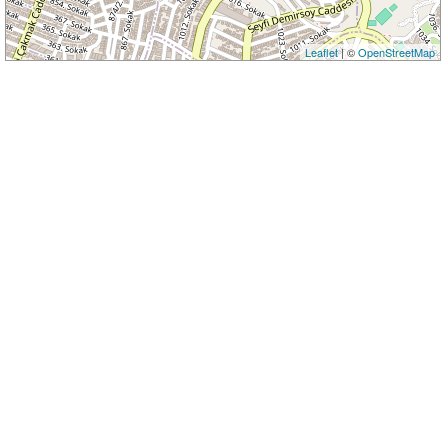
Leaflet
| ©
OpenStreetMap