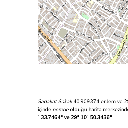
Sadakat Sokak
40.909374 enlem ve 29.
içinde
nerede
olduğu harita merkezind
´ 33.7464" ve 29° 10´ 50.3436"
.