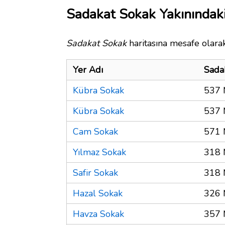
Sadakat Sokak Yakınındaki
Sadakat Sokak
haritasına mesafe olarak
Yer Adı
Sada
Kübra Sokak
537 
Kübra Sokak
537 
Cam Sokak
571 
Yılmaz Sokak
318 
Safir Sokak
318 
Hazal Sokak
326 
Havza Sokak
357 