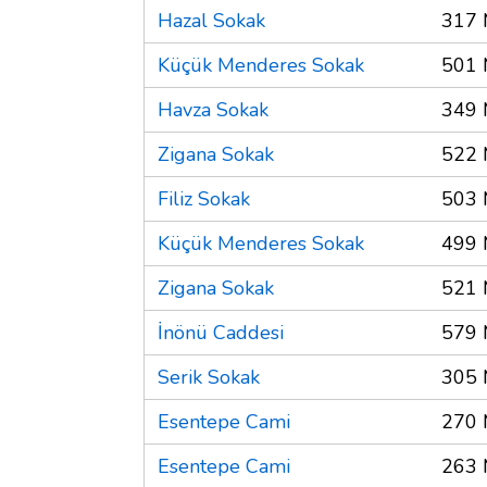
Hazal Sokak
317 
Küçük Menderes Sokak
501 
Havza Sokak
349 
Zigana Sokak
522 
Filiz Sokak
503 
Küçük Menderes Sokak
499 
Zigana Sokak
521 
İnönü Caddesi
579 
Serik Sokak
305 
Esentepe Cami
270 
Esentepe Cami
263 