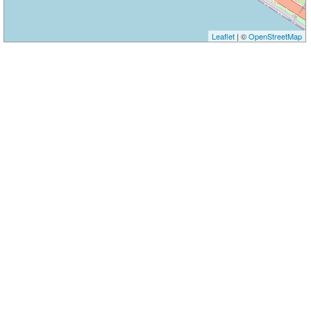
Leaflet
| ©
OpenStreetMap