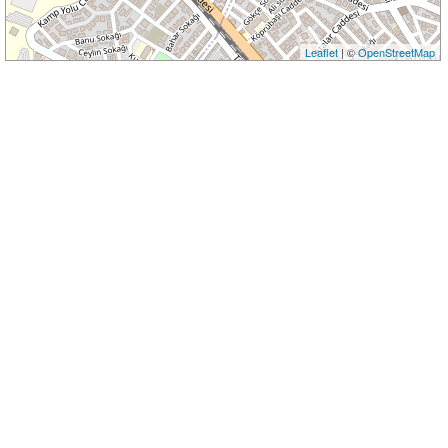
Leaflet
| ©
OpenStreetMap