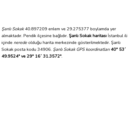
Şanlı Sokak
40.897209 enlem ve 29.275377 boylamda yer
almaktadır. Pendik ilçesine bağlıdır.
Şanlı Sokak haritası
İstanbul ili
içinde
nerede
olduğu harita merkezinde gösterilmektedir. Şanlı
Sokak posta kodu 34906.
Şanlı Sokak GPS koordinatları
40° 53´
49.9524" ve 29° 16´ 31.3572"
.