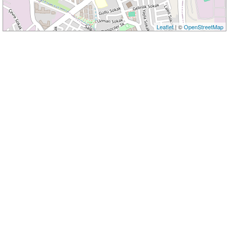
Leaflet
| ©
OpenStreetMap