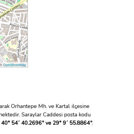
 ©
OpenStreetMap
ak Orhantepe Mh. ve Kartal ilçesine
ektedir. Saraylar Caddesi posta kodu
40° 54´ 40.2696" ve 29° 9´ 55.8864"
.