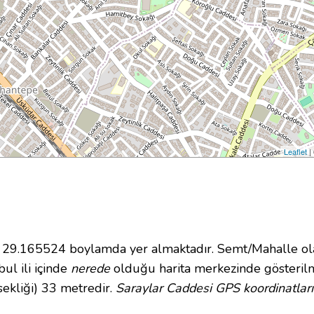
Leaflet
|
9.165524 boylamda yer almaktadır. Semt/Mahalle olar
bul ili içinde
nerede
olduğu harita merkezinde gösterilm
ekliği) 33 metredir.
Saraylar Caddesi GPS koordinatları