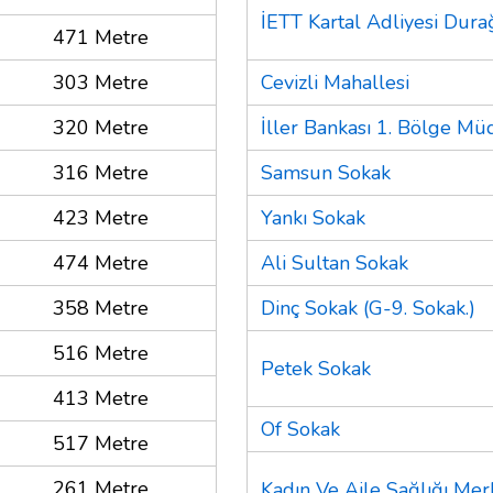
İETT Kartal Adliyesi Dura
471 Metre
303 Metre
Cevizli Mahallesi
320 Metre
İller Bankası 1. Bölge Mü
316 Metre
Samsun Sokak
423 Metre
Yankı Sokak
474 Metre
Ali Sultan Sokak
358 Metre
Dinç Sokak (G-9. Sokak.)
516 Metre
Petek Sokak
413 Metre
Of Sokak
517 Metre
261 Metre
Kadın Ve Aile Sağlığı Mer